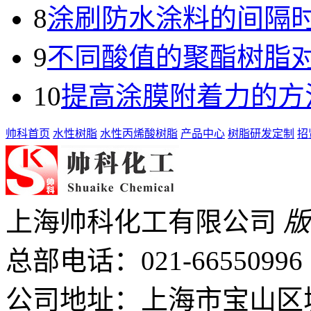
8
涂刷防水涂料的间隔
9
不同酸值的聚酯树脂
10
提高涂膜附着力的方
帅科首页
水性树脂
水性丙烯酸树脂
产品中心
树脂研发定制
招
上海帅科化工有限公司
版
总部电话：
021-66550996
公司地址：上海市宝山区城