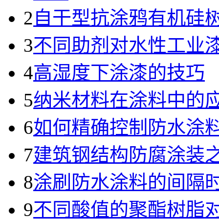
2
自干型抗涂鸦有机硅
3
不同助剂对水性工业
4
高湿度下涂漆的技巧
5
纳米材料在涂料中的
6
如何精确控制防水涂
7
建筑钢结构防腐涂装
8
涂刷防水涂料的间隔
9
不同酸值的聚酯树脂