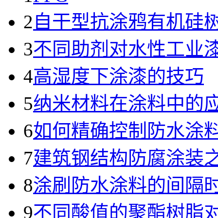
2
自干型抗涂鸦有机硅
3
不同助剂对水性工业
4
高湿度下涂漆的技巧
5
纳米材料在涂料中的
6
如何精确控制防水涂
7
建筑钢结构防腐涂装
8
涂刷防水涂料的间隔
9
不同酸值的聚酯树脂