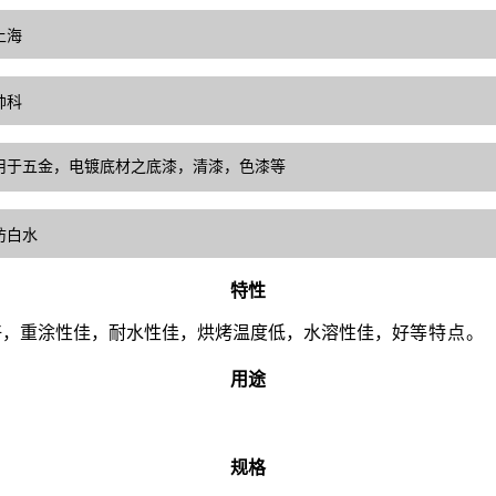
上海
帅科
用于
五金，电镀底材之底漆，清漆，色漆
等
防白水
特性
好，重涂性佳，耐水性佳，烘烤温度低，水溶性佳，好
等特点。
用途
规格