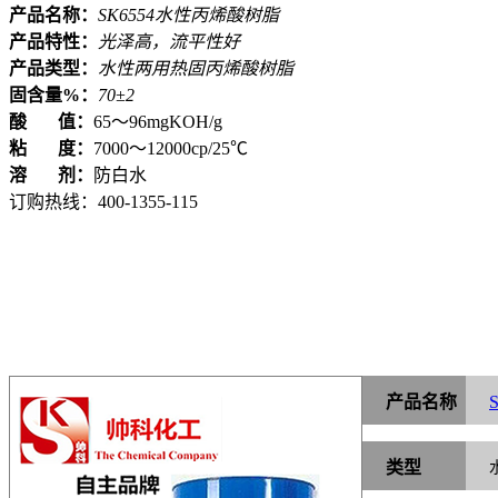
产品名称：
SK6554水性丙烯酸树脂
产品特性：
光泽高，流平性好
产品类型：
水性两用热固丙烯酸树脂
固含量%：
70±2
酸 值：
65～96mgKOH/g
粘 度：
7000～12000cp/25℃
溶 剂：
防白水
订购热线：
400-1355-115
产品名称
类型