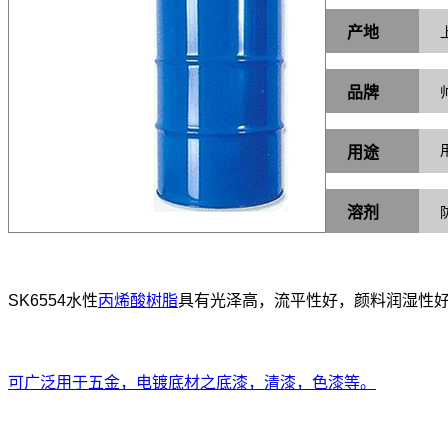
产地
品牌
用途
溶剂
SK65
54水性
丙烯酸树脂
具有光泽高，流平性好，颜料润湿性
可广泛用于五金，电镀底材之底漆，清漆，色漆等。