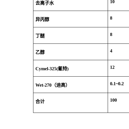
10
去离子水
8
异丙醇
8
丁醚
4
乙醇
12
Cymel-325(
氰特
)
0.1~0.2
Wet-270
（迪高）
100
合计