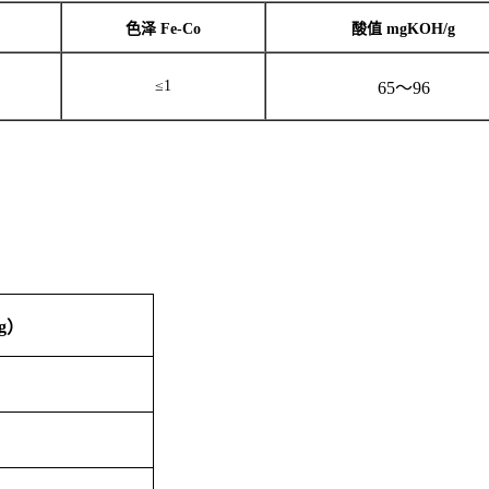
色泽 Fe-Co
酸值 mgKOH/g
≤1
65
～
96
g
）