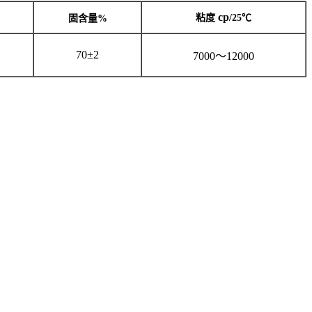
cp
粘度
/25℃
固含量%
70
±
2
7
0
00～1
20
00