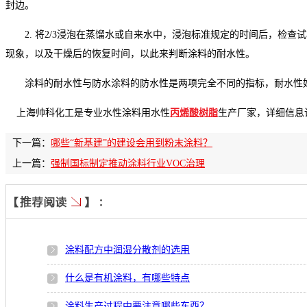
封边。
2.
将
2/3
浸泡在蒸馏水或自来水中，浸泡标准规定的时间后，检查试
现象，以及干燥后的恢复时间，以此来判断涂料的耐水性。
涂料的耐水性与防水涂料的防水性是两项完全不同的指标，耐水性
上海帅科化工是专业水性涂料用水性
丙烯酸树脂
生产厂家，详细信息
下一篇：
哪些“新基建”的建设会用到粉末涂料？
上一篇：
强制国标制定推动涂料行业VOC治理
涂料配方中润湿分散剂的选用
什么是有机涂料，有哪些特点
涂料生产过程中要注意哪些东西？