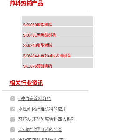
帅科热销产品
SK9060聚酯树脂
SK6431丙烯酸树脂
SK9340聚酯树脂
SK6434木器封闭底漆用树脂
SK1076醇酸树脂
相关行业资讯
2种仿瓷涂料介绍
水性硝化纤维涂料的应用
环境友好型防腐涂料四大系列
涂料耐盐雾测试的分类
钢结构防腐漆的应用讲究