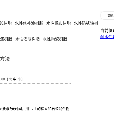
线树脂
水性修补漆树脂
水性帆布树脂
水性防锈油树
当前位
耐水性
漆树脂
水性酒瓶树脂
水性陶瓷树脂
方法
0:00【
大
中
小
】
至要求
7
天时间。用
1
∶
1
的松香和石蜡混合物