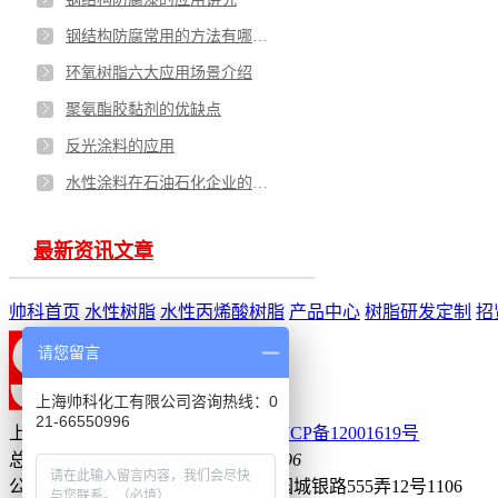
钢结构防腐常用的方法有哪些？
环氧树脂六大应用场景介绍
聚氨酯胶黏剂的优缺点
反光涂料的应用
水性涂料在石油石化企业的配套应用
最新资讯文章
帅科首页
水性树脂
水性丙烯酸树脂
产品中心
树脂研发定制
招
请您留言
上海帅科化工有限公司咨询热线：0
21-66550996
上海帅科化工有限公司
版权所有
沪ICP备12001619号
总部电话：400-1355-115
021-66550996
公司地址：上海市宝山区城市工业园城银路555弄12号1106