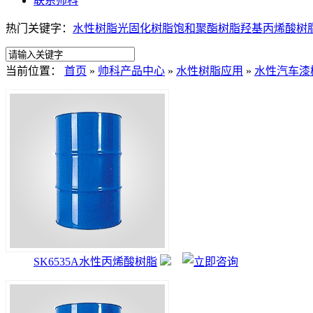
联系帅科
热门关键字：
水性树脂
光固化树脂
饱和聚酯树脂
羟基丙烯酸树
当前位置：
首页
»
帅科产品中心
»
水性树脂应用
»
水性汽车漆
SK6535A水性丙烯酸树脂