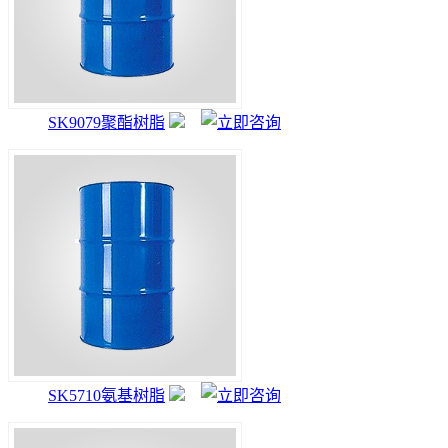
SK9079聚酯树脂
SK5710氨基树脂