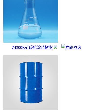
Z4300K硅碳抗涂鸦树脂